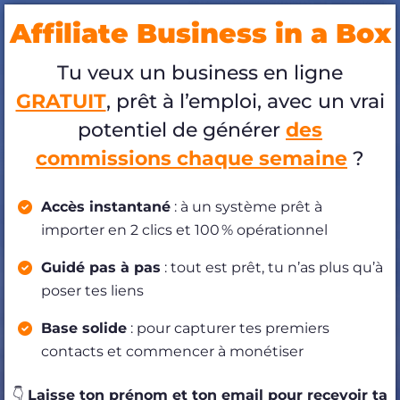
Affiliate Business in a Box
Tu veux un business en ligne
f
GRATUIT
, prêt à l’emploi, avec un vrai
potentiel de générer
des
t
commissions chaque semaine
?
a
i
Accès instantané
: à un système prêt à
importer en 2 clics et 100 % opérationnel
t
Guidé pas à pas
: tout est prêt, tu n’as plus qu’à
poser tes liens
l
a
Base solide
: pour capturer tes premiers
contacts et commencer à monétiser
👇
Laisse ton prénom et ton email pour recevoir ta