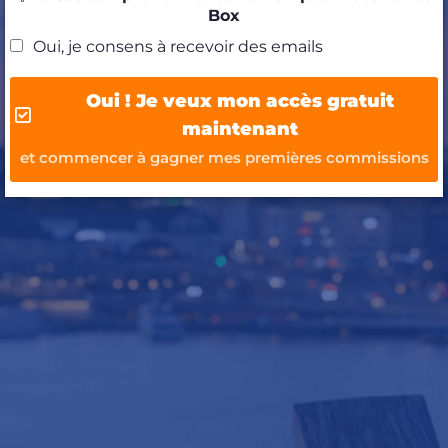
Box
Oui, je consens à recevoir des emails
Oui ! Je veux mon accès gratuit
maintenant
et commencer à gagner mes premières commissions